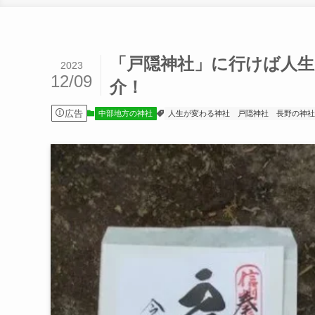
「戸隠神社」に行けば人
2023
12/09
介！
広告
中部地方の神社
人生が変わる神社
戸隠神社
長野の神