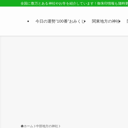
全国に数万とある神社やお寺を紹介しています！御朱印情報も随時
今日の運勢”100番”おみくじ
関東地方の神社
ホーム
中部地方の神社