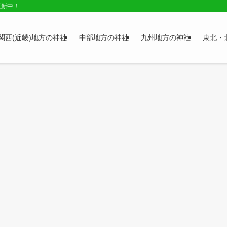
更新中！
関西(近畿)地方の神社
中部地方の神社
九州地方の神社
東北・