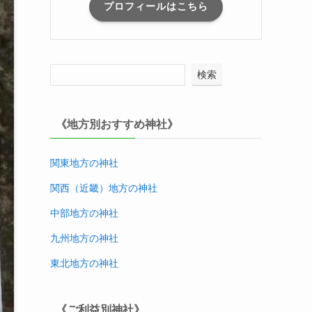
プロフィールはこちら
検索
《地方別おすすめ神社》
関東地方の神社
関西（近畿）地方
の神社
中部地方
の神社
九州地方
の神社
東北地方
の神社
《ご利益別神社》