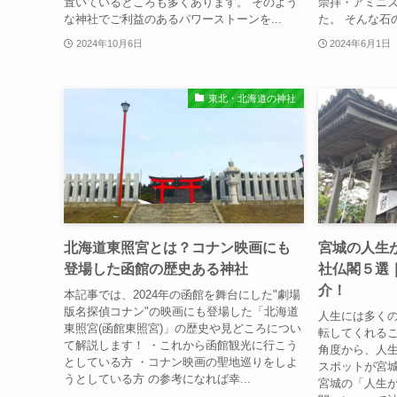
置いているところも多くあります。 そのよう
崇拝・アミニ
な神社でご利益のあるパワーストーンを...
た。 そんな石
2024年10月6日
2024年6月1日
東北・北海道の神社
北海道東照宮とは？コナン映画にも
宮城の⼈⽣
登場した函館の歴史ある神社
社仏閣５選
介！
本記事では、2024年の函館を舞台にした"劇場
版名探偵コナン"の映画にも登場した「北海道
人生には多く
東照宮(函館東照宮)」の歴史や見どころについ
転してくれるこ
て解説します！ ・これから函館観光に行こう
角度から、人
としている方 ・コナン映画の聖地巡りをしよ
スポットが宮城
うとしている方 の参考になれば幸...
宮城の「⼈⽣