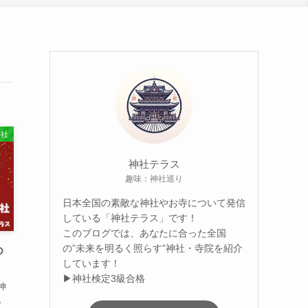
神社
神社テラス
趣味：神社巡り
日本全国の素敵な神社やお寺について発信
している「神社テラス」です！
このブログでは、あなたに合った全国
の”未来を明るく照らす”神社・寺院を紹介
め
しています！
▶神社検定3級合格
神
。