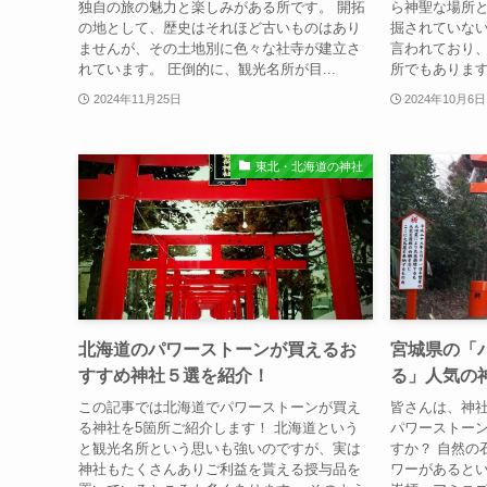
独自の旅の魅力と楽しみがある所です。 開拓
ら神聖な場所
の地として、歴史はそれほど古いものはあり
掘されていな
ませんが、その土地別に色々な社寺が建立さ
言われており
れています。 圧倒的に、観光名所が目...
所でもあります
2024年11月25日
2024年10月6日
東北・北海道の神社
北海道のパワーストーンが買えるお
宮城県の「
すすめ神社５選を紹介！
る」⼈気の
この記事では北海道でパワーストーンが買え
皆さんは、神
る神社を5箇所ご紹介します！ 北海道という
パワーストー
と観光名所という思いも強いのですが、実は
すか？ 自然の
神社もたくさんありご利益を貰える授与品を
ワーがあると