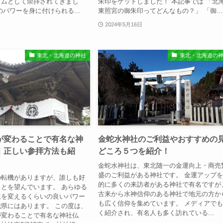
ズムとして崇拝されてきまし
朱印をゲットしました！ 本記事では 「北
のパワーを身に付けられる...
東照宮の御朱印ってどんなもの？」 「御...
2024年5月16日
東北・北海道の神社
東北・北海道の
が変わることで有名な神
⾦蛇⽔神社のご利益やおすすめの
｜正しい参拝⽅法も紹
どころ５つを紹介！
金蛇水神社は、東北随一の金運向上・商売
盛のご利益がある神社です。 金運アップ
の転機がありますが、誰しも好
的に多くの来訪者がある神社で有名ですが
とを望んでいます。 あらゆる
古来から水神信仰のある神社で地元の方か
生を変えるくらいの良いパワー
も広く信仰を集めています。 メディアで
県にはあります。 この度は、
く紹介され、有名人も多く訪れている...
が変わることで有名な神社仏