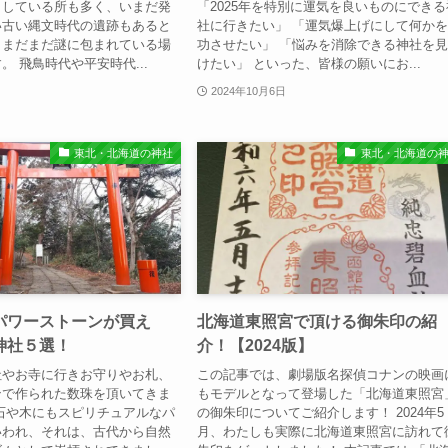
としている所も多く、いまだ発
「2025年を特別に運気を良いものにできる
い古い縄文時代の遺跡もあると
社に行きたい」 「運気爆上げにして何か
、まだまだ謎に包まれている場
功させたい」 「悩みを消除できる神社を
。 飛鳥時代や平安時代...
けたい」 といった、皆様の願いにお...
2024年10月6日
東北・北海道の神社
東北・北海道の
パワーストーンが買え
北海道東照宮で頂ける御朱印の紹
神社５選！
介！【2024版】
社やお寺に行きお守りやお札、
この記事では、劇場版名探偵コナンの映画
ンで作られた数珠を頂いてきま
もモデルとなって登場した「北海道東照宮
石や木にもスピリチュアルなパ
の御朱印についてご紹介します！ 2024年5
いわれ、それは、古代から自然
月、わたしも実際に北海道東照宮に訪れて