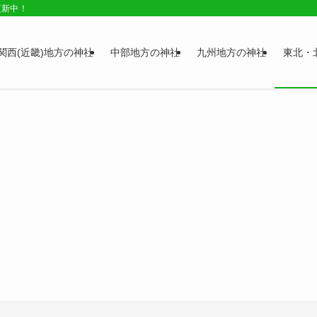
更新中！
関西(近畿)地方の神社
中部地方の神社
九州地方の神社
東北・