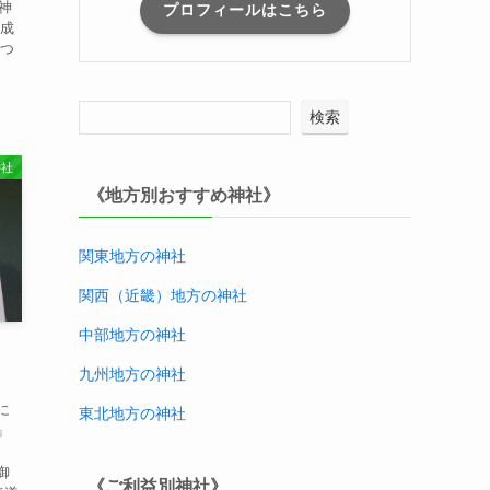
神
プロフィールはこちら
を成
見つ
検索
神社
《地方別おすすめ神社》
関東地方の神社
関西（近畿）地方
の神社
中部地方
の神社
九州地方
の神社
に
東北地方
の神社
」
御
《ご利益別神社》