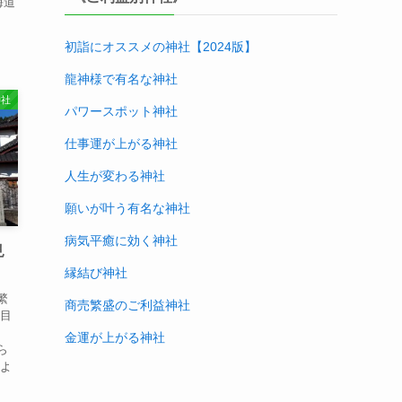
海道
初詣にオススメの神社【2024版
】
龍神様で有名な神社
神社
パワースポット神社
仕事運が上がる神社
人生が変わる神社
願いが叶う有名な神社
病気平癒に効く神社
⾒
縁結び神社
繁
商売繁盛のご利益神社
を目
、
金運が上がる神社
ら
もよ