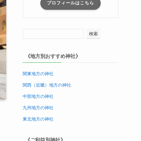
プロフィールはこちら
検索
《地方別おすすめ神社》
関東地方の神社
関西（近畿）地方
の神社
中部地方
の神社
九州地方
の神社
東北地方
の神社
《ご利益別神社》