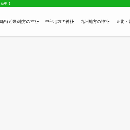
更新中！
関西(近畿)地方の神社
中部地方の神社
九州地方の神社
東北・