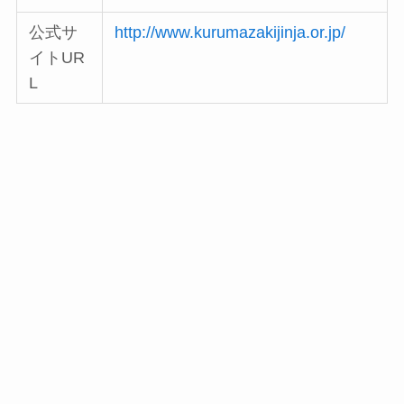
公式サ
http://www.kurumazakijinja.or.jp/
イトUR
L