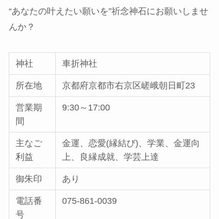
“あなたの叶えたい願いを”祈念神石にお願いしませ
んか？
神社
車折神社
所在地
京都府京都市右京区嵯峨朝日町23
営業期
9:30～17:00
間
主なご
金運、恋愛(縁結び)、学業、金運向
利益
上、良縁成就、学芸上達
御朱印
あり
電話番
075-861-0039
号