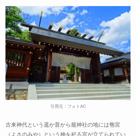
引用元：フォトAC
古来神代という遥か昔から籠神社の地には匏宮
（よさのみや）という神を祀る宮が立てられてい