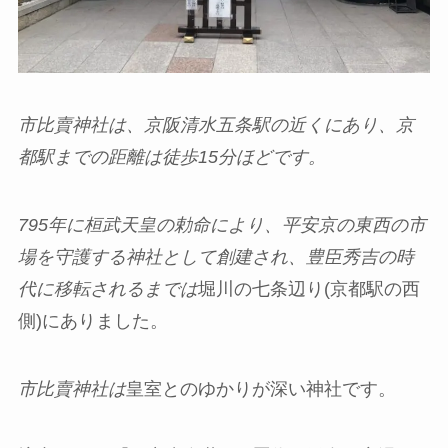
市比賣神社は、京阪清水五条駅の近くにあり、京
都駅までの距離は徒歩
15
分ほどです。
795
年に桓武天皇の勅命により、平安京の東西の市
場を守護する神社として創建され、豊臣秀吉の時
代に移転されるまでは
堀川の七条辺り(京都駅の西
側)にありました。
市比賣神社は
皇室とのゆかりが深い神社です。