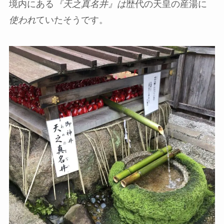
境内にある
『天之真名井』は
歴代の天皇の産湯に
使われ
ていたそうです。