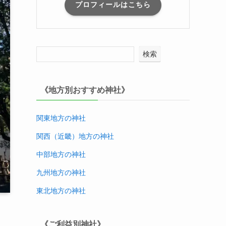
プロフィールはこちら
検索
《地方別おすすめ神社》
関東地方の神社
関西（近畿）地方
の神社
中部地方
の神社
九州地方
の神社
東北地方
の神社
《ご利益別神社》