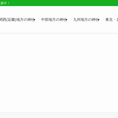
更新中！
関西(近畿)地方の神社
中部地方の神社
九州地方の神社
東北・