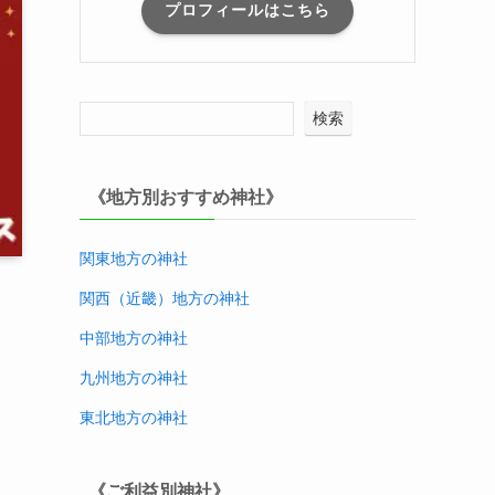
プロフィールはこちら
検索
《地方別おすすめ神社》
関東地方の神社
関西（近畿）地方
の神社
中部地方
の神社
九州地方
の神社
東北地方
の神社
《ご利益別神社》