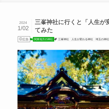
三峯神社に行くと「人生が
2024
1/02
てみた
広告
関東地方の神社
三峯神社
人生が変わる神社
埼玉の神