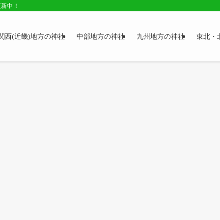
更新中！
関西(近畿)地方の神社
中部地方の神社
九州地方の神社
東北・