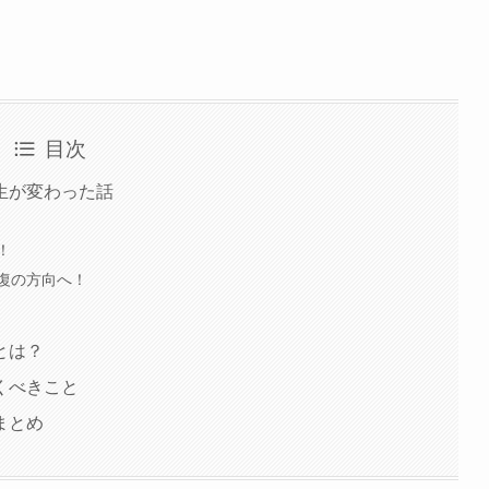
目次
生が変わった話
！
復の方向へ！
とは？
くべきこと
まとめ