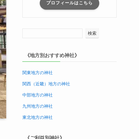
プロフィールはこちら
検索
《地方別おすすめ神社》
関東地方の神社
関西（近畿）地方
の神社
中部地方
の神社
九州地方
の神社
東北地方
の神社
《ご利益別神社》