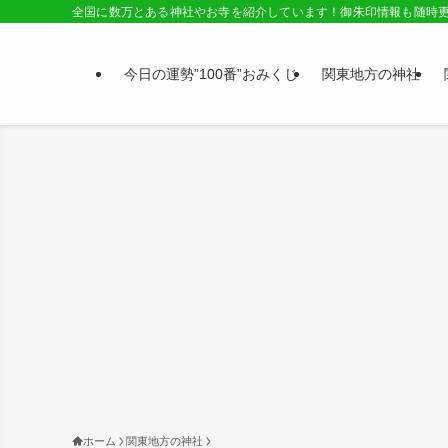
全国に数万とある神社やお寺を紹介しています！御朱印情報も随時
今日の運勢”100番”おみくじ
関東地方の神社
ホーム
関東地方の神社