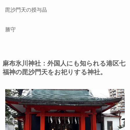
毘沙門天の授与品
勝守
麻布氷川神社：外国人にも知られる港区七
福神の毘沙門天をお祀りする神社。