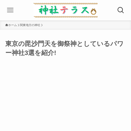
ホーム
関東地方の神社
東京の毘沙門天を御祭神としているパワ
ー神社3選を紹介!