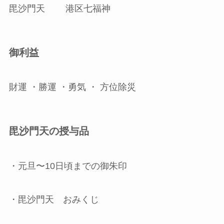
毘沙門天 港区七福神
御利益
財運 ・勝運 ・勇気 ・ 方位除災
毘沙門天の授与品
・元旦〜10日頃までの御朱印
・毘沙門天 おみくじ