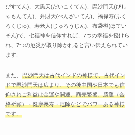
びすてん)、大黒天(だいこくてん)、毘沙門天(びし
ゃもんてん)、弁財天(べんざいてん)、福禄寿(ふく
ろくじゅ)、寿老人(じゅろうじん)、布袋樽(ほてい
そん)で、七福神を信仰すれば、7つの幸福を授けら
れ、7つの厄災が取り除かれると言い伝えられてい
ます。
また、
毘沙門天は古代インドの神様で、古代イン
ドで毘沙門天は広まり、その後中国や日本でも信
仰されご利益は金運や開運、商売繁盛、勝運（合
格祈願）・健康長寿・厄除などでパワーある神様
です。