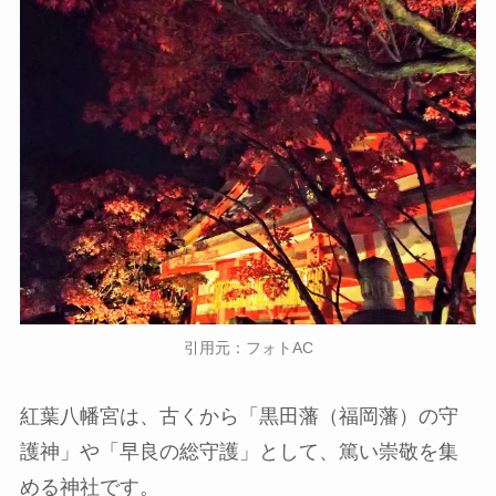
引用元：フォトAC
紅葉八幡宮は、古くから「黒田藩（福岡藩）の守
護神」や「早良の総守護」として、篤い崇敬を集
める神社です。