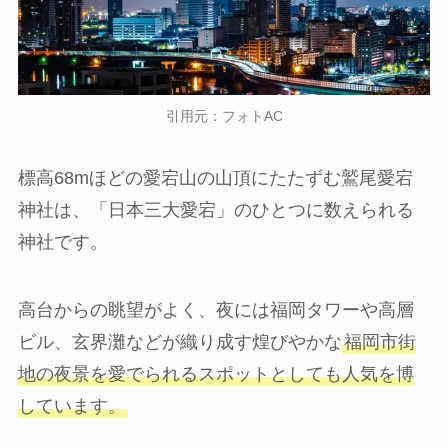
引用元：フォトAC
標高68mほどの愛宕山の山頂にたたずむ鷲尾愛宕
神社は、「日本三大愛宕」のひとつに数えられる
神社です。
高台からの眺望がよく、夜には福岡タワーや高層
ビル、玄界灘などが織り成す煌びやかな
福岡市街
地の夜景を愛でられるスポットとしても人気を博
しています。