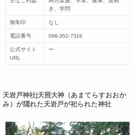
主なご利益
商売繁盛、学業、健康、道開
き、学問
御朱印
なし
電話番号
096-352-7316
公式サイト
ー
URL
天岩戸神社|天照大神（あまてらすおおか
み）が隠れた天岩戸が祀られた神社