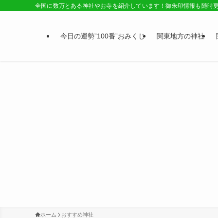
全国に数万とある神社やお寺を紹介しています！御朱印情報も随時
今日の運勢”100番”おみくじ
関東地方の神社
ホーム
おすすめ神社