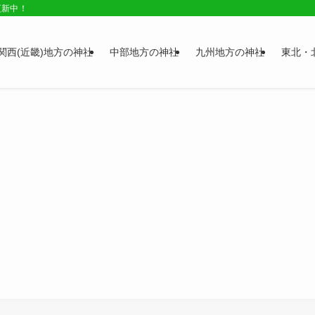
更新中！
関西(近畿)地方の神社
中部地方の神社
九州地方の神社
東北・