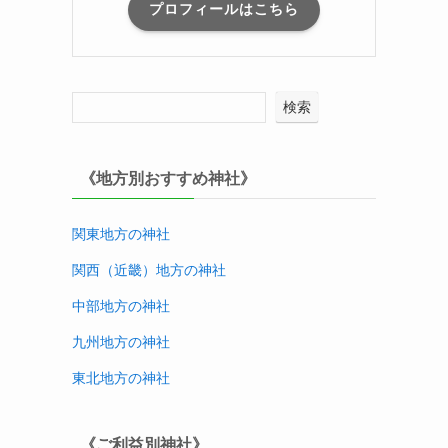
プロフィールはこちら
検索
《地方別おすすめ神社》
関東地方の神社
関西（近畿）地方
の神社
中部地方
の神社
九州地方
の神社
東北地方
の神社
《ご利益別神社》