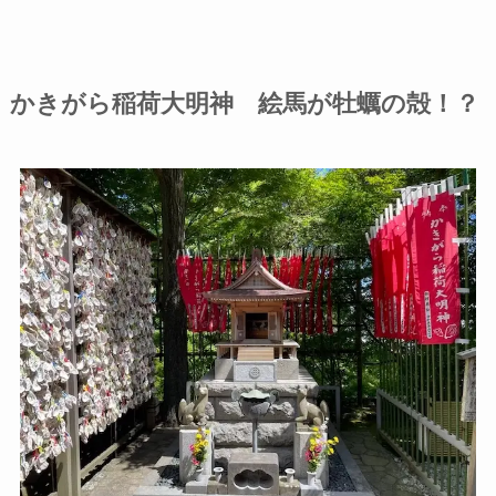
かきがら稲荷大明神 絵馬が牡蠣の殻！？