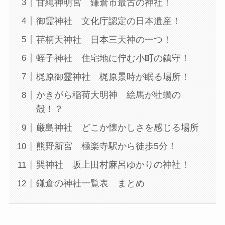
甘縄神明宮 鎌倉市最古の神社！
御霊神社 文化庁認定の日本遺産！
荏柄天神社 日本三天神の一つ！
蛭子神社 住宅地に佇む小町の鎮守！
梶原御霊神社 梶原景時が眠る場所！
かきがら稲荷大明神 絵馬が牡蠣の
殻！？
厳島神社 どこか懐かしさを感じる場所
熊野新宮 極楽寺駅から徒歩5分！
巽神社 坂上田村麻呂ゆかりの神社！
鎌倉の神社一覧表 まとめ