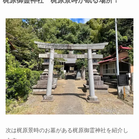
梶原御霊神社 梶原景時が眠る場所！
次は梶原景時のお墓がある梶原御霊神社を紹介し