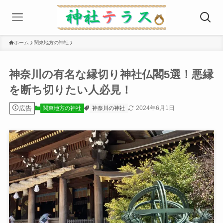
ホーム
関東地方の神社
神奈川の有名な縁切り神社仏閣5選！悪縁
を断ち切りたい人必見！
広告
2024年6月1日
関東地方の神社
神奈川の神社