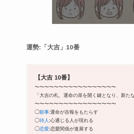
運勢:「大吉」10番
【大吉 10番】
〜〜〜〜〜〜〜〜〜〜〜〜〜〜〜〜〜
「大吉の札、運命の扉を開く鍵となり、新た
〜〜〜〜〜〜〜〜〜〜〜〜〜〜〜〜〜
◯
願事
:運命が吉報をもたらす
◯
待人
:心通じる人が現れる
◯
恋愛
:恋愛関係が進展する