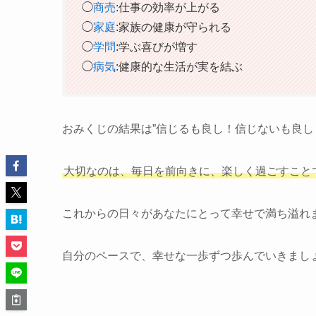
◯
商売
:仕事の効率が上がる
◯
家庭
:家族の健康が守られる
◯
学問
:学ぶ喜びが増す
◯
病気
:健康的な生活が実を結ぶ
おみくじの結果は”信じるも良し！信じないも良し
大切なのは、毎日を前向きに、楽しく過ごすこと
これからの日々があなたにとって幸せで満ち溢れ
自分のペースで、幸せな一歩ずつ歩んでいきまし