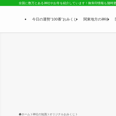
全国に数万とある神社やお寺を紹介しています！御朱印情報も随時
今日の運勢”100番”おみくじ
関東地方の神社
ホーム
神社の知識
オリジナルおみくじ