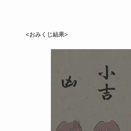
<おみくじ結果>