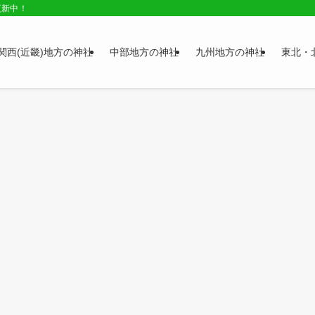
更新中！
関西(近畿)地方の神社
中部地方の神社
九州地方の神社
東北・