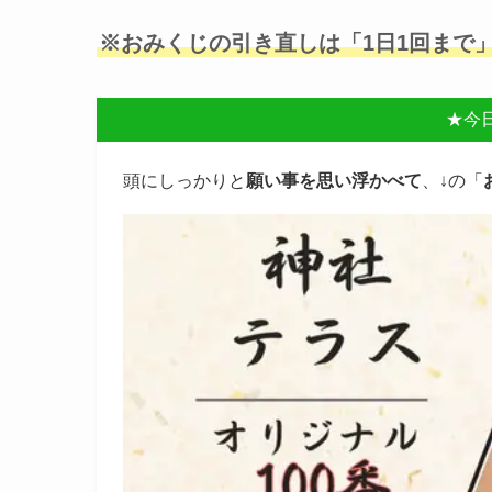
※おみくじの引き直しは「1日1回まで
★今
頭にしっかりと
願い事を思い浮かべて
、↓の「