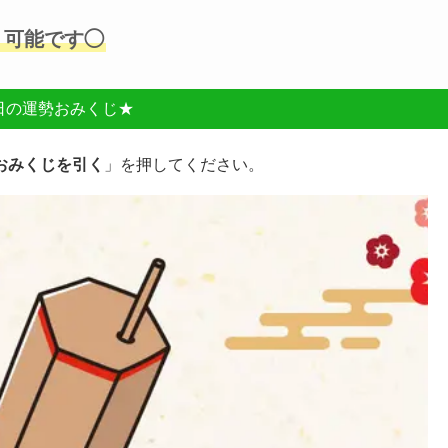
」可能です◯
日の運勢おみくじ★
おみくじを引く
」を押してください。