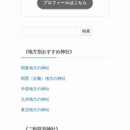
プロフィールはこちら
検索
《地方別おすすめ神社》
関東地方の神社
関西（近畿）地方
の神社
中部地方
の神社
九州地方
の神社
東北地方
の神社
《ご利益別神社》