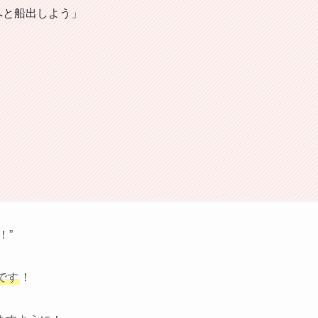
へと船出しよう」
！”
です
！