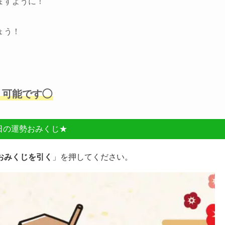
ますように！
ょう！
」可能です◯
日の運勢おみくじ★
おみくじを引く
」を押してください。