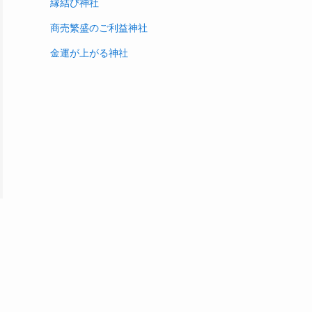
縁結び神社
商売繁盛のご利益神社
金運が上がる神社