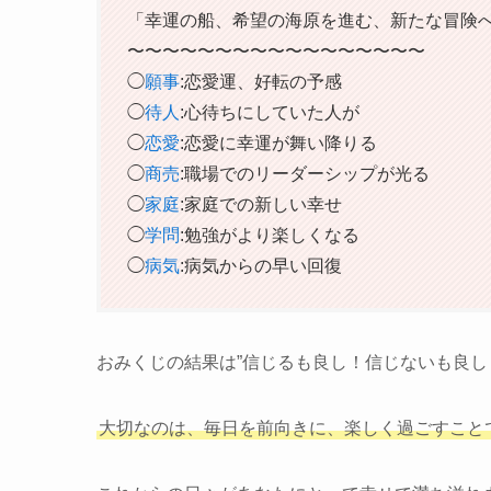
「幸運の船、希望の海原を進む、新たな冒険
〜〜〜〜〜〜〜〜〜〜〜〜〜〜〜〜〜
◯
願事
:恋愛運、好転の予感
◯
待人
:心待ちにしていた人が
◯
恋愛
:恋愛に幸運が舞い降りる
◯
商売
:職場でのリーダーシップが光る
◯
家庭
:家庭での新しい幸せ
◯
学問
:勉強がより楽しくなる
◯
病気
:病気からの早い回復
おみくじの結果は”信じるも良し！信じないも良し
大切なのは、毎日を前向きに、楽しく過ごすこと