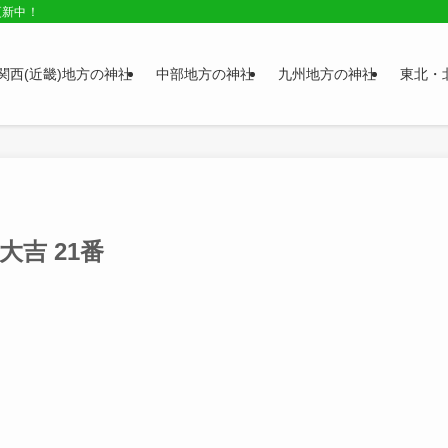
更新中！
関西(近畿)地方の神社
中部地方の神社
九州地方の神社
東北・
吉 21番