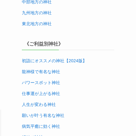
中部地方
の神社
九州地方
の神社
東北地方
の神社
《ご利益別神社》
初詣にオススメの神社【2024版
】
龍神様で有名な神社
パワースポット神社
仕事運が上がる神社
人生が変わる神社
願いが叶う有名な神社
病気平癒に効く神社