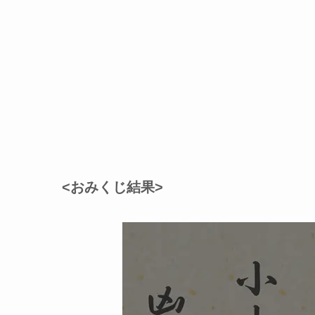
<おみくじ結果>