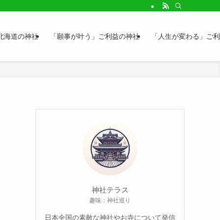
北海道の神社
「願事が叶う」ご利益の神社
「人生が変わる」ご利
神社テラス
趣味：神社巡り
日本全国の素敵な神社やお寺について発信