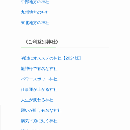
中部地方
の神社
九州地方
の神社
東北地方
の神社
《ご利益別神社》
初詣にオススメの神社【2024版
】
龍神様で有名な神社
パワースポット神社
仕事運が上がる神社
人生が変わる神社
願いが叶う有名な神社
病気平癒に効く神社