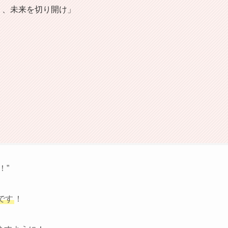
く、未来を切り開け」
！”
です
！