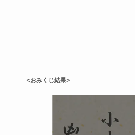
<おみくじ結果>