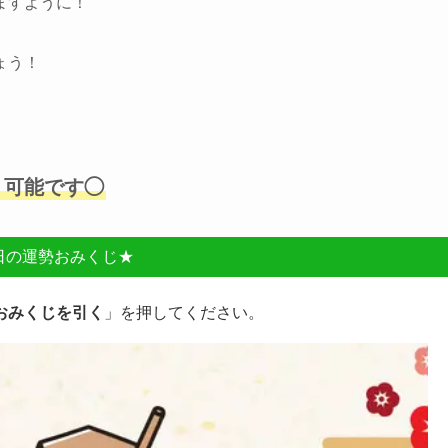
ますように！
ょう！
」可能です◯
日の運勢おみくじ★
おみくじを引く
」を押してください。