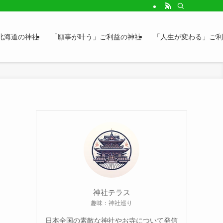
北海道の神社
「願事が叶う」ご利益の神社
「人生が変わる」ご利
神社テラス
趣味：神社巡り
日本全国の素敵な神社やお寺について発信