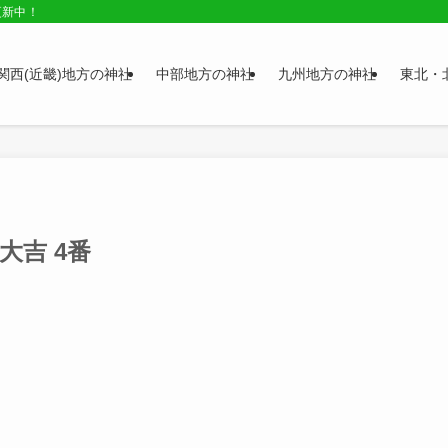
更新中！
関西(近畿)地方の神社
中部地方の神社
九州地方の神社
東北・
大吉 4番