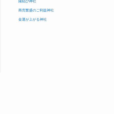
縁結び神社
商売繁盛のご利益神社
金運が上がる神社