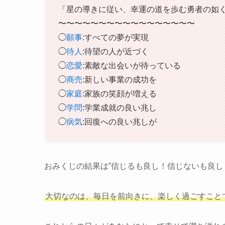
「星の導きに従い、幸運の道を歩む勇者の如
〜〜〜〜〜〜〜〜〜〜〜〜〜〜〜〜〜
◯
願事
:すべての夢が実現
◯
待人
:待望の人が近づく
◯
恋愛
:素敵な出会いが待っている
◯
商売
:新しい事業の成功を
◯
家庭
:家族の笑顔が増える
◯
学問
:学業成就の良い兆し
◯
病気
:回復への良い兆しが
おみくじの結果は”信じるも良し！信じないも良し
大切なのは、毎日を前向きに、楽しく過ごすこと