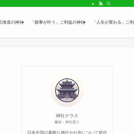
北海道の神社
「願事が叶う」ご利益の神社
「人生が変わる」ご利
神社テラス
趣味：神社巡り
日本全国の素敵な神社やお寺について発信