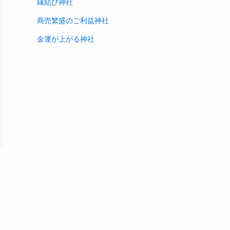
縁結び神社
商売繁盛のご利益神社
金運が上がる神社