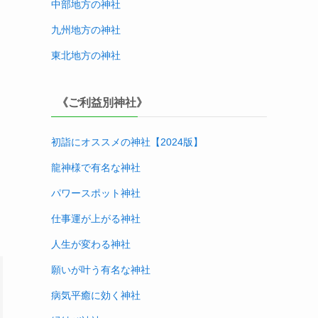
中部地方
の神社
九州地方
の神社
東北地方
の神社
《ご利益別神社》
初詣にオススメの神社【2024版
】
龍神様で有名な神社
パワースポット神社
仕事運が上がる神社
人生が変わる神社
願いが叶う有名な神社
病気平癒に効く神社