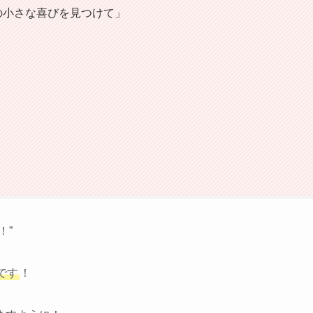
の小さな喜びを見つけて」
！”
です
！