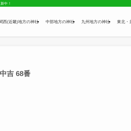
更新中！
関西(近畿)地方の神社
中部地方の神社
九州地方の神社
東北・
吉 68番