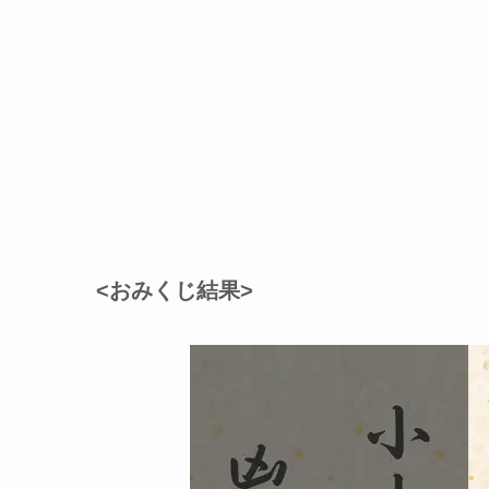
<おみくじ結果>