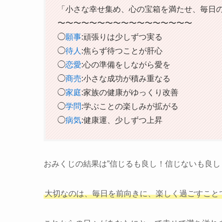
「小さな幸せ集め、心の宝箱を満たせ、毎日
〜〜〜〜〜〜〜〜〜〜〜〜〜〜〜〜〜
◯
願事
:頑張りは少しずつ実る
◯
待人
:焦らず待つことが肝心
◯
恋愛
:心の準備をしながら愛を
◯
商売
:小さな成功が積み重なる
◯
家庭
:家族の健康がゆっくり改善
◯
学問
:学ぶことの楽しみが拡がる
◯
病気
:健康運、少しずつ上昇
おみくじの結果は”信じるも良し！信じないも良し
大切なのは、毎日を前向きに、楽しく過ごすこと