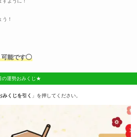
ますように！
ょう！
」可能です◯
日の運勢おみくじ★
おみくじを引く
」を押してください。