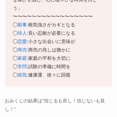
う」
〜〜〜〜〜〜〜〜〜〜〜〜〜〜〜〜〜
◯
願事
:根気強さがカギとなる
◯
待人
:長い忍耐が必要になる
◯
恋愛
:小さな出会いに意味が
◯
商売
:商売の兆しは微かに
◯
家庭
:家庭の平和を大切に
◯
学問
:試験の準備に時間を
◯
病気
:健康運、徐々に回復
おみくじの結果は”信じるも良し！信じないも良
し！”