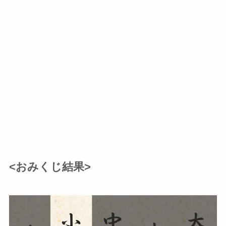
<おみくじ結果>