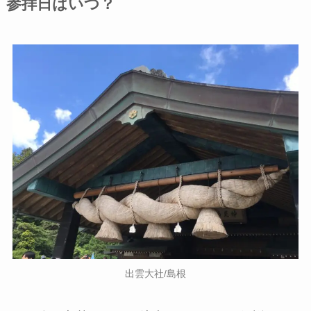
参拝日はいつ？
出雲大社/島根