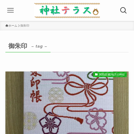
ホーム
御朱印
御朱印
– tag –
関西(近畿)地方の神社