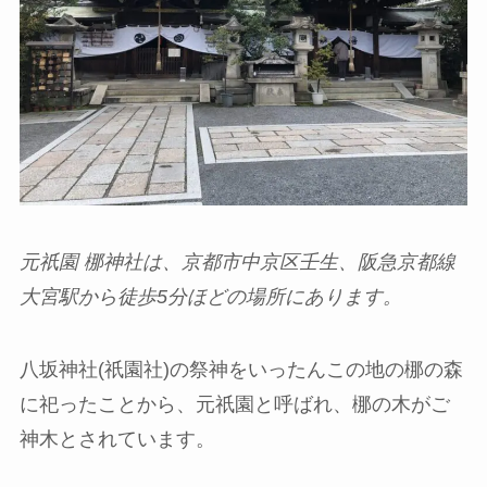
元祇園
梛神社は、京都市中京区壬生、阪急京都線
大宮駅から徒歩
5
分ほどの場所にあります。
八坂神社(祇園社)の祭神をいったんこの地の梛の森
に祀ったことから、元祇園と呼ばれ、梛の木がご
神木とされています。