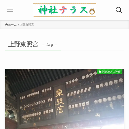
ホーム
上野東照宮
上野東照宮
– tag –
関東地方の神社